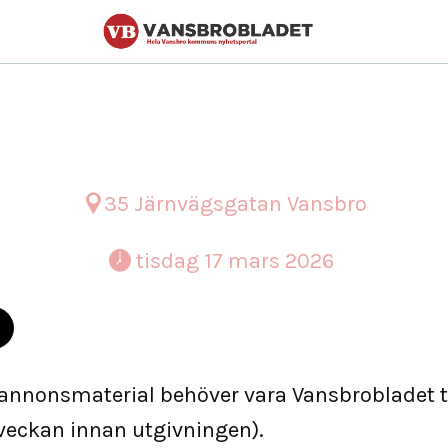
7 mars
35 Järnvägsgatan Vansbro
 tisdag 17 mars 2026 
 annonsmaterial behöver vara Vansbrobladet t
veckan innan utgivningen).