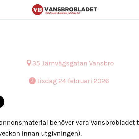
4 februari
35 Järnvägsgatan Vansbro
 tisdag 24 februari 2026 
 annonsmaterial behöver vara Vansbrobladet t
veckan innan utgivningen).