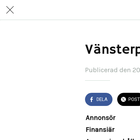
Vänster
Publicerad den 2
DELA
POST
Annonsör
Finansiär