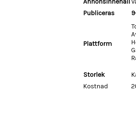
Annonsinnehåll
V
Publiceras
9
T
A
H
Plattform
G
R
Storlek
K
Kostnad
2