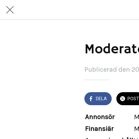
Moderat
Publicerad den 2
DELA
POST
Annonsör
M
Finansiär
M