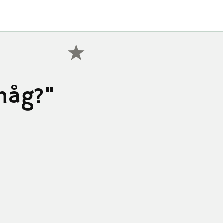
håg?"