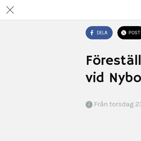
DELA
POST
Förestä
vid Nybof
 Från torsdag 23