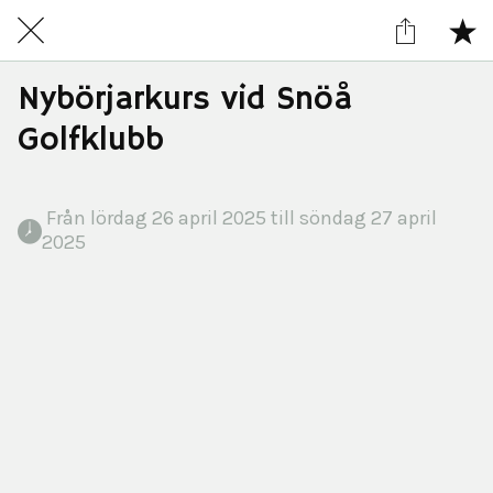
Nybörjarkurs vid Snöå
Golfklubb
 Från lördag 26 april 2025 till söndag 27 april 
2025 